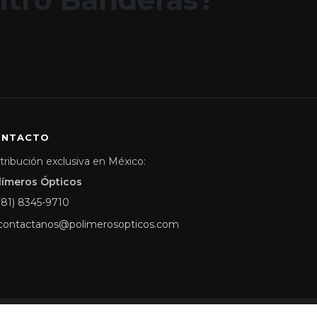
ONTACTO
tribución exclusiva en México:
límeros Ópticos
(81) 8345-9710
contactanos@polimerosopticos.com
Aviso de Privacidad