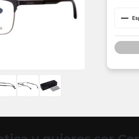
Es
tica y quieres ser C