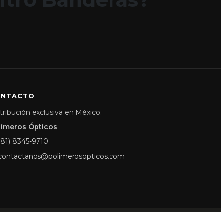
ONTACTO
tribución exclusiva en México:
límeros Ópticos
(81) 8345-9710
contactanos@polimerosopticos.com
Aviso de Privacidad