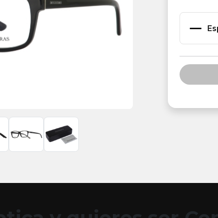
Es
tica y quieres ser C