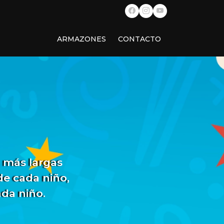
ARMAZONES
CONTACTO
 más largas
de cada niño,
ada niño.