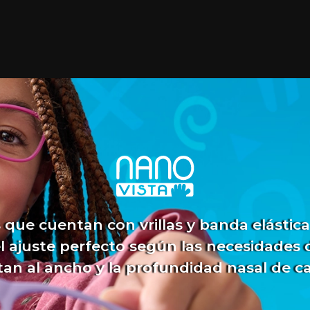
que cuentan con vrillas y banda elástica
el ajuste perfecto según las necesidades 
an al ancho y la profundidad nasal de c